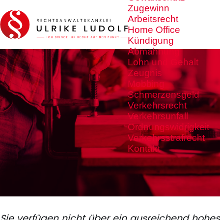
Zugewinn
Arbeitsrecht
Home Office
Kündigung
Abmahnung
Lohn und Gehalt
Zeugnis
Mobbing
Schmerzensgeld
Verkehrsrecht
Verkehrsunfall
Ordnungswidrigkeit
Verkehrsstrafrecht
Kontakt
Sie verfügen nicht über ein ausreichend hohes