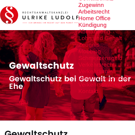
Zugewinn
Arbeitsrecht
Home Office
Kündigung
Abmahnung
Lohn und Gehalt
Zeugnis
Mobbing
Schmerzensgeld
Gewaltschutz
Verkehrsrecht
Verkehrsunfall
Gewaltschutz bei Gewalt in der
Ordnungswidrigkeit
Ehe
Verkehrsstrafrecht
Kontakt
Gewaltschutz